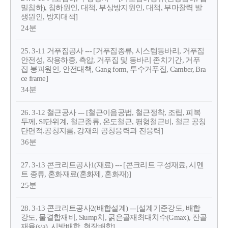
밀침하), 침하원인, 대책, 부상방지원인, 대책, 부마찰력 발
생원인, 방지대책]
24분
25. 3-11 거푸집공사 --- [거푸집종류, 시스템동바리, 거푸집
안전성, 작용하중, 측압, 거푸집 및 동바리 존치기간, 거푸
집 붕괴원인, 안전대책, Gang form, 투수거푸집, Camber, Bra
ce frame]
34분
26. 3-12 철근공사 --- [철근이음공법, 철근정착, 조립, 피복
두께, SI단위계, 철근종류, 온도철근, 평형철근비, 철근 공칭
단면적.공칭지름, 강재의 공칭응력과 진응력]
36분
27. 3-13 콘크리트공사1(재료) --- [콘크리트 구성재료, 시멘
트 종류, 혼화재료(혼화제, 혼화재)]
25분
28. 3-13 콘크리트공사2(배합설계) ---[설계기준강도, 배합
강도, 물결합재비, Slump치, 굵은골재최대치수(Gmax), 잔골
재율(s/a), 시방배합, 현장배합]