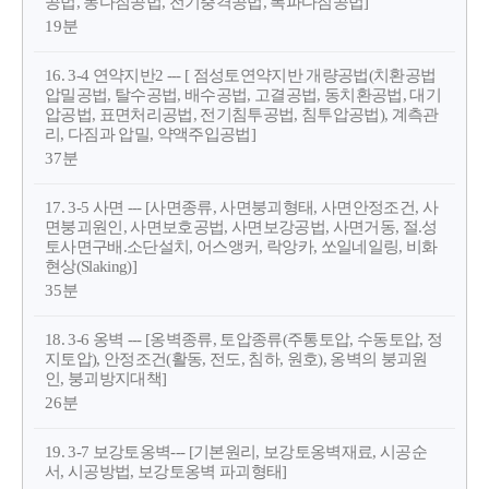
공법, 동다짐공법, 전기충격공법, 폭파다짐공법]
19분
16. 3-4 연약지반2 --- [ 점성토연약지반 개량공법(치환공법
압밀공법, 탈수공법, 배수공법, 고결공법, 동치환공법, 대기
압공법, 표면처리공법, 전기침투공법, 침투압공법), 계측관
리, 다짐과 압밀, 약액주입공법]
37분
17. 3-5 사면 --- [사면종류, 사면붕괴형태, 사면안정조건, 사
면붕괴원인, 사면보호공법, 사면보강공법, 사면거동, 절.성
토사면구배.소단설치, 어스앵커, 락앙카, 쏘일네일링, 비화
현상(Slaking)]
35분
18. 3-6 옹벽 --- [옹벽종류, 토압종류(주통토압, 수동토압, 정
지토압), 안정조건(활동, 전도, 침하, 원호), 옹벽의 붕괴원
인, 붕괴방지대책]
26분
19. 3-7 보강토옹벽--- [기본원리, 보강토옹벽재료, 시공순
서, 시공방법, 보강토옹벽 파괴형태]