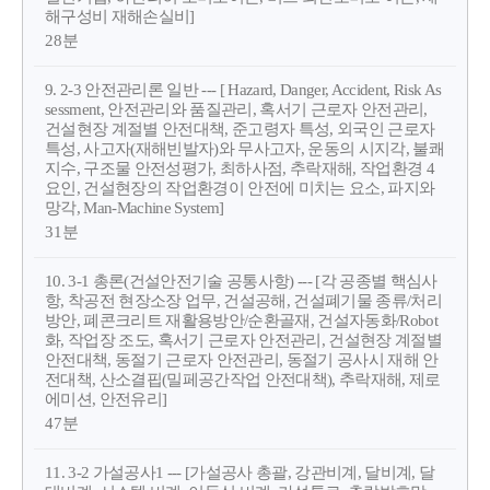
해구성비 재해손실비]
28분
9. 2-3 안전관리론 일반 --- [ Hazard, Danger, Accident, Risk As
sessment, 안전관리와 품질관리, 혹서기 근로자 안전관리,
건설현장 계절별 안전대책, 준고령자 특성, 외국인 근로자
특성, 사고자(재해빈발자)와 무사고자, 운동의 시지각, 불쾌
지수, 구조물 안전성평가, 최하사점, 추락재해, 작업환경 4
요인, 건설현장의 작업환경이 안전에 미치는 요소, 파지와
망각, Man-Machine System]
31분
10. 3-1 총론(건설안전기술 공통사항) --- [각 공종별 핵심사
항, 착공전 현장소장 업무, 건설공해, 건설폐기물 종류/처리
방안, 폐콘크리트 재활용방안/순환골재, 건설자동화/Robot
화, 작업장 조도, 혹서기 근로자 안전관리, 건설현장 계절별
안전대책, 동절기 근로자 안전관리, 동절기 공사시 재해 안
전대책, 산소결핍(밀페공간작업 안전대책), 추락재해, 제로
에미션, 안전유리]
47분
11. 3-2 가설공사1 --- [가설공사 총괄, 강관비계, 달비계, 달