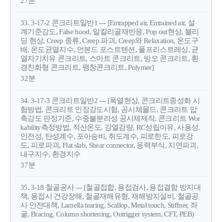
27분
33. 3-17-2 콘크리트일반1 --- [Entrapped air, Entrained air, 설
계기준강도, False hood, 알칼리골재반응, Pop out현상, 블리
딩 현상, Creep 종류, Creep 파괴, Creep와 Relaxation, 온도구
배, 온도균열지수, 언본드 포스트텐션, 풀프리스트레싱, 균
열자기치유 콘크리트, 스마트 콘크리트, 방오 콘크리트, 환
경친화형 콘크리트, 팽창콘크리트, Polymer]
32분
34. 3-17-3 콘크리트일반2 --- [폭열현상, 콘크리트중성화 시
험방법, 콘크리트 인장강도시험, 공시체몰드, 콘크리트 압
축강도 판정기준, 수중불분리성 공시체제작, 콘크리트 Wor
kability측정방법, 적산온도, 강열감량, RC성립이유, 사용성.
안전성, 탄성계수, 포아송비, 취도계수, 피로한도, 피로강
도, 피로파괴, Flat slab, Shear connector, 응력부식, 지연파괴,
내구지수, 환경지수
37분
35. 3-18 철골공사 --- [철골접합, 용접검사, 용접결함 방지대
책, 용접시 건강장해, 철골재해유형, 재해방지설비, 철골공
사 안전대책, Lamella tearing, Scallop, Metal touch, Stiffner, 좌
굴, Bracing, Column shortening, Outrigger system, CFT, PEB)