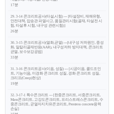
17분
29. 3-14 콘크리트공사(타설,시험) --- [타설장비, 재해유형,
안전대책, 압송관 파열사고, 품질관리시험(골재, 타설전 시
험, 타설후 시험, 내구성 관련시험)]
26분
30. 3-15 콘크리트공사(열화,균열) ---[내구성 저하원인, 중성
화, 알칼리골재반응(AAR), 내구성저하 방지대책, 콘크리트
균열, 보수보강공법]
33분
31. 3-16 콘크리트공사(이음, 성질) --- [시공이음, 콜드조인
트, 기능이음, 미경화 콘크리트 성질, 경화 콘크리트 성질,
크리프(Creep)현상]
19분
32. 3-17-1 특수콘크리트 --- [한중콘크리트, 서중콘크리트,
Mass콘크리트, 고강도콘크리트, 프리스트레스콘크리트, 수
중콘크리트, 균열자지치유콘코리트, Prestress concrete응력
손실]