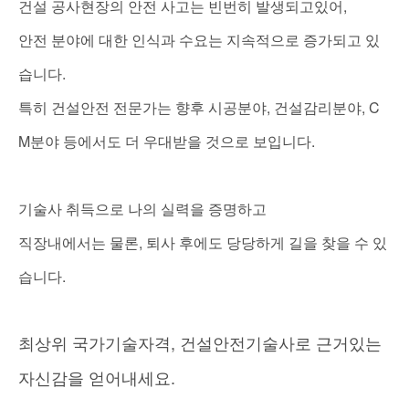
,
건설
공사현장의
안전
사고는
빈번히
발생되고있어
안전
분야에
대한
인식과
수요는
지속적으로
증가되고
있
.
습니다
,
, C
특히
건설안전
전문가는
향후
시공분야
건설감리분야
M
.
분야
등에서도
더
우대받을
것으로
보입니다
기술사
취득으로
나의
실력을
증명하고
,
직장내에서는
물론
퇴사
후에도
당당하게
길을
찾을
수
있
.
습니다
,
최상위
국가기술자격
건설안전기술사로
근거있는
.
자신감을
얻어내세요