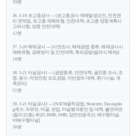
39분
36. 3-19 초고층공사 --- [초고층공사 재해발생요인, 안전관
리 문제점, 초고층 재해유형, 안전대책, 초고층 양중계획시
고려사항, 양중 안전대책]
12분
37. 3-20 해체공사 --- [사전조사, 해체공법 종류, 해체공사시
재해유형, 공해방지 및 안전대책, 폭파공법(발파식 해체)]
18분
38. 3-21 터널공사1 --- [공법종류, 안전대책, 굴진중 조사, 조
명, 용수, 막장안정 보조공법, 지반침하 대책, 환기시설, 계
측관리]
51분
39. 3-21 터널공사2 --- [NATM굴착공법, Shotcrete, Decouplin
g계수, 자유면, 여굴, 편압, 터널붕괴원인 및 대책, 불연속면
(절리,단층), RQD, RMR, SMR, 암반반응곡선, 배수형터널,
비배수형터널]
30분