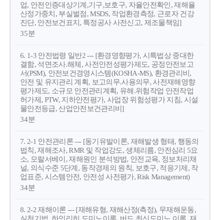
업, 안전인증대상기계,기구,보호구, 자율안전확인, 재해율
산정가중치, 부실벌점, MSDS, 작업환경측정, 근로자 건강
진단, 안전보건표지, 특정공사 사전신고, 제조물책임]
35분
6. 1-3 안전법령 일반2 --- [환경영향평가, 시특법상 중대한
결함, 석면조사.해체, 사전안전성평가제도, 공정안전보고
서(PSM), 안전보건경영시스템(KOSHA-MS), 환경관리비,
안전 및 유지관리 계획, 보고의무.사용의무, 사전재해영향
평가제도, 소규모 안전관리계획, 유해.위험작업 안전작업
허가제, PTW, 지하안전평가, 사업장 위험성평가 지침, 시설
물안전등급, 산업안전보건관리비]
34분
7. 2-1 안전관리론 --- [동기유발이론, 재해발생 형태, 행동의
법칙, 재해조사, RMR 및 작업강도, 생체리름, 안전심리 5요
소, 모랄서베이, 재해원인 분석방법, 안전교육, 정보처리채
널, 의식수준 5단계, 동작경제의 원칙, 보호구, 적응기제, 작
업표준, 시스템안전, 안전성 사전평가, Risk Management)
34분
8. 2-2 재해이론 --- [재해유형, 재해산정(측정), 무재해운동,
실천기법, 하인리히 도미노이론, 버드 최신도미노 이론, 재