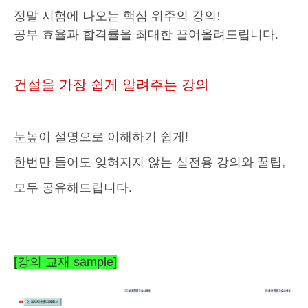
정말 시험에 나오는 핵심 위주의 강의!
공부 효율과 합격률을 최대한 끌어올려드립니다.
건설을
가장
쉽게
알려주는
강의
!
눈높이
설명으로
이해하기
쉽게
강의와
,
한번만
들어도
잊혀지지
않는
실전용
꿀팁
.
모두
공유해드립니다
[강의 교재 sample]