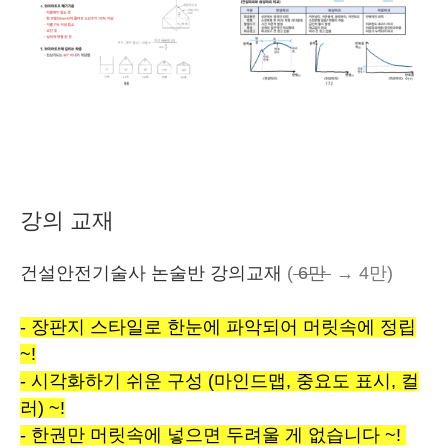
강의 교재
건설안전기술사 논술반 강의교재
(
6만
→ 4만)
- 장판지
스타일로
한눈에
파악되어
머릿속에
정립
~!
- 시각화하기
쉬운
구성
(
마인드맵
,
중요도
표시
,
컬
러) ~!
- 한권만
머릿속에
넣으면
두려울
게
없습니다 ~!