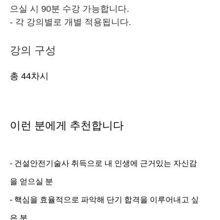
으실 시 90분 수강 가능합니다.
- 각 강의별로 개별 적용됩니다.
강의 구성
총 44차시
이런
분에게
추천합니다
- 건설안전기술사
취득으로
내
인생에
근거있는
자신감
을
얻으실
분
- 핵심을
효율적으로
파악해
단기
합격을
이루어내고
싶
은
분