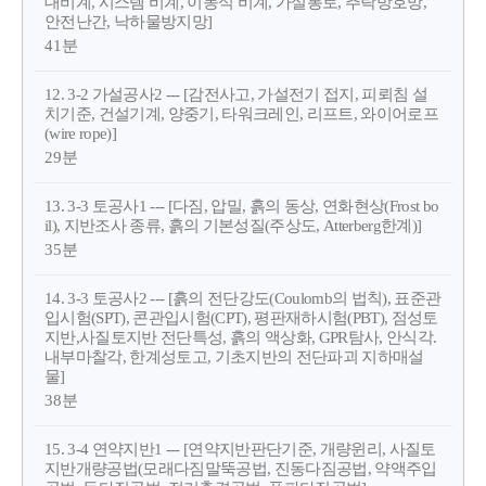
대비계, 시스템 비계, 이동식 비계, 가설통로, 추락방호망,
안전난간, 낙하물방지망]
41분
12. 3-2 가설공사2 --- [감전사고, 가설전기 접지, 피뢰침 설
치기준, 건설기계, 양중기, 타워크레인, 리프트, 와이어로프
(wire rope)]
29분
13. 3-3 토공사1 --- [다짐, 압밀, 흙의 동상, 연화현상(Frost bo
il), 지반조사 종류, 흙의 기본성질(주상도, Atterberg한계)]
35분
14. 3-3 토공사2 --- [흙의 전단강도(Coulomb의 법칙), 표준관
입시험(SPT), 콘관입시험(CPT), 평판재하시험(PBT), 점성토
지반,사질토지반 전단특성, 흙의 액상화, GPR탐사, 안식각.
내부마찰각, 한계성토고, 기초지반의 전단파괴 지하매설
물]
38분
15. 3-4 연약지반1 --- [연약지반판단기준, 개량윈리, 사질토
지반개량공법(모래다짐말뚝공법, 진동다짐공법, 약액주입