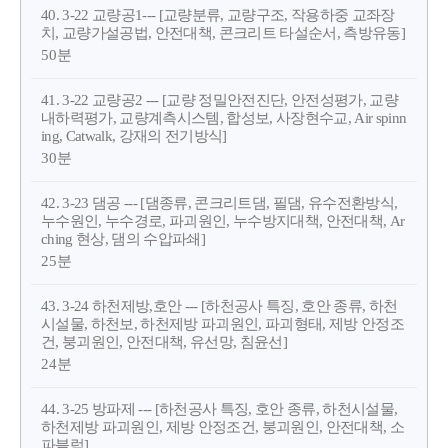
40. 3-22 교량공1--- [교량분류, 교량구조, 작용하중 교좌장
치, 교량가설공법, 안전대책, 콘크리트 타설순서, 측방유동]
50분
41. 3-22 교량공2 --- [교량 정밀안전진단, 안전성평가, 교량
내하력평가, 교량계측시스템, 합성보, 사장현수교, Air spinn
ing, Catwalk, 강재의 전기방식]
30분
42. 3-23 댐공 --- [댐종류, 콘크리트댐, 필댐, 유수전환방식,
누수원인, 누수경로, 파괴원인, 누수방지대책, 안전대책, Ar
ching 현상, 댐의 수압파쇄]
25분
43. 3-24 하천제방,호안 --- [하천공사 특징, 호안 종류, 하천
시설물, 하천보, 하천제방 파괴원인, 파괴형태, 제방 안정조
건, 붕괴원인, 안전대책, 유선망, 침윤선]
24분
44. 3-25 방파제 --- [하천공사 특징, 호안 종류, 하천시설물,
하천제방 파괴원인, 제방 안정조건, 붕괴원인, 안전대책, 소
파블럭]