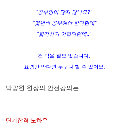
“
?”
공부양이
많지
않나요
“
”
몇년씩
공부해야
한다던데
“
..”
합격하기
어렵다던데
.
겁
먹을
필요
없습니다
.
요령만
안다면
누구나
할
수
있어요
박양원
원장의
안전강의는
단기합격
노하우