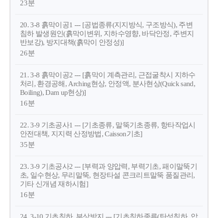
23분
20. 3-8 흙막이공1 --- [공법종류(지지방식, 구조방식), 주변
침하 발생원인(흙막이변위, 지하수영향, 바닥안정, 주변지
반보강), 방지대책(흙막이 안정성)]
26분
21. 3-8 흙막이공2 --- [흙막이 계측관리, 근접굴착시 지하수
처리, 환경공해, Arching현상, 안정액, 분사현상(Quick sand,
Boiling), Dam up현상)]
16분
22. 3-9 기초공사1 --- [기초종류, 말뚝기초종류, 항타작업시
안전대책, 지지력 산정방법, Caisson기초]
35분
23. 3-9 기초공사2 --- [부력과 양압력, 부력기초, 패이말뚝기
초, 일수현상, 무리말뚝, 현장타설 콘크리트말뚝 품질관리,
기타 신개념 재하시험]
16분
24. 3-10 기초침하, 부상방지 --- [기초침하종류(탄성침하, 압