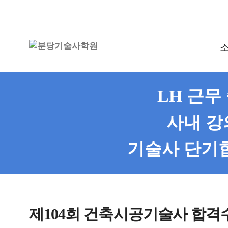
LH 근무
사내 강
기술사 단기
제104회 건축시공기술사 합격