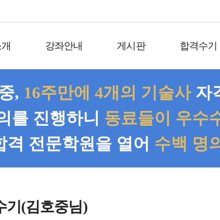
소개
강좌안내
게시판
합격수기
 중,
16주만에 4개의 기술사
자격
의를 진행하니
동료들이 우수수
합격 전문학원을 열어
수백 명
수기(김호중님)