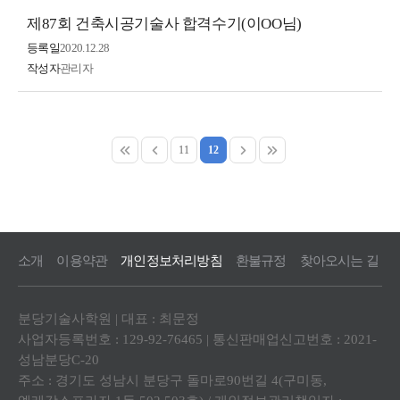
제87회 건축시공기술사 합격수기(이OO님)
등록일
2020.12.28
작성자
관리자
11
12
소개
이용약관
개인정보처리방침
환불규정
찾아오시는 길
분당기술사학원 | 대표 : 최문정
사업자등록번호 : 129-92-76465 | 통신판매업신고번호 : 2021-
성남분당C-20
주소 : 경기도 성남시 분당구 돌마로90번길 4(구미동,